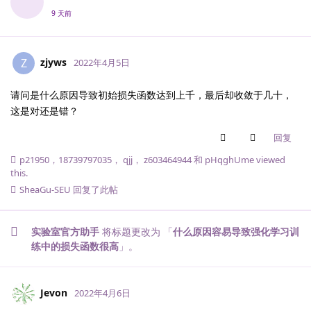
9 天前
zjyws
Z
2022年4月5日
请问是什么原因导致初始损失函数达到上千，最后却收敛于几十，
这是对还是错？
回复
p21950
，
18739797035
，
qjj
，
z603464944
和
pHqghUme
viewed
this.
SheaGu-SEU
回复了此帖
实验室官方助手
将标题更改为 「
什么原因容易导致强化学习训
练中的损失函数很高
」。
Jevon
2022年4月6日