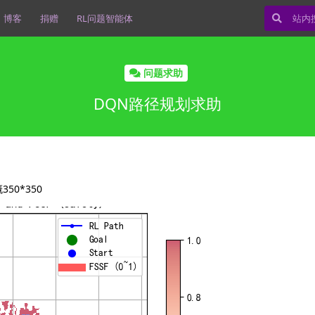
博客
捐赠
RL问题智能体
问题求助
DQN路径规划求助
0*350