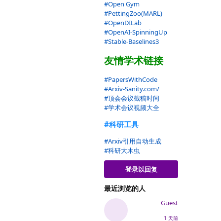
#Open Gym
#PettingZoo(MARL)
#OpenDILab
#OpenAI-SpinningUp
#Stable-Baselines3
友情学术链接
#PapersWithCode
#Arxiv-Sanity.com/
#顶会会议截稿时间
#学术会议视频大全
#科研工具
#Arxiv引用自动生成
#科研大木虫
登录以回复
最近浏览的人
Guest
1 天前