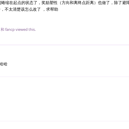
成蜷缩在起点的状态了，奖励塑性（方向和离终点距离）也做了，除了避
升，不太清楚该怎么改了 ，求帮助
和
fancp
viewed this.
哈哈