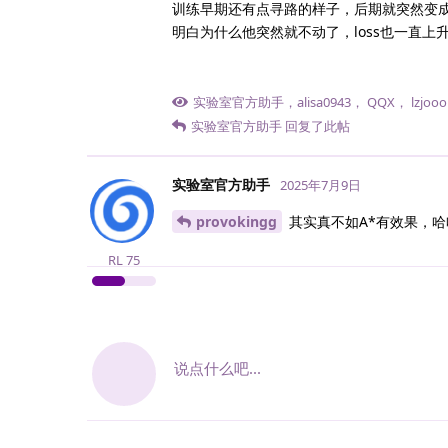
训练早期还有点寻路的样子，后期就突然变
明白为什么他突然就不动了，loss也一直上
实验室官方助手
，
alisa0943
，
QQX
，
lzjooo
实验室官方助手
回复了此帖
实验室官方助手
2025年7月9日
provokingg
其实真不如A*有效果，哈
RL
75
说点什么吧...