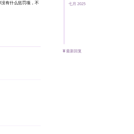
障没有什么惩罚项，不
七月 2025
回复
0
条未读
最新回复
回复