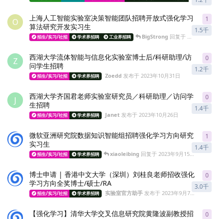
上海人工智能实验室决策智能团队招聘开放式强化学习
1
1
re
O
算法研究开发实习生
1.5千
BigStrong
回复于
2024年7月1
招生/实习/社招
学术界招聘
工业界招聘
西湖大学流体智能与信息化实验室博士后/科研助理/访
0
0
re
Z
问学生招聘
1.2千
Zoedd
发布于
2023年10月31日
招生/实习/社招
学术界招聘
西湖大学齐国君老师实验室研究员／科研助理／访问学
0
0
re
J
生招聘
1.4千
Janet
发布于
2023年10月26日
招生/实习/社招
学术界招聘
微软亚洲研究院数据知识智能组招聘强化学习方向研究
1
1
re
实习生
1.4千
xiaoleibing
回复于
2023年9月15日
招生/实习/社招
学术界招聘
博士申请 | 香港中文大学（深圳）刘桂良老师招收强化
0
0
re
学习方向全奖博士/硕士/RA
3.0千
实验室官方助手
发布于
2023年9月7日
招生/实习/社招
学术界招聘
【强化学习】清华大学交叉信息研究院黄隆波副教授招
0
0
re