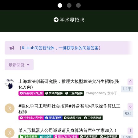
学术界招聘
【
RLHub问答智能体，一键获取你的问题答案
】
最新回复
上海算法创新研究院：推理大模型算法实习生招聘(强
0
0
re
化方向)
1.1千
tangbotony
发布于
2025年3月5
招生/实习/社招
学术界招聘
工业界招聘
#强化学习工程师社会招聘#具身智能/抓取操作算法工
0
0
re
X
程师
985
招生/实习/社招
面试/面经
学术界招聘
工业界招聘
落地应用
经验分享
某人形机器人公司诚邀请具身算法首席科学家加入！
1
1
re
X
顶尖实验室
企业界
招生/实习/社招
学术界招聘
工业界招聘
落地应用
1.2千