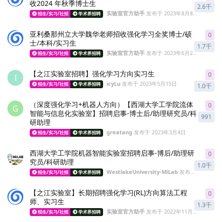
收2024 年秋季博士生
2.6千
实验室官方助手
发布于
2023年8月8日
招生/实习/社招
学术界招聘
亚利桑那州立大学魏华老师招收强化学习全奖博士/硕
0
0
re
士/本科/实习生
1.7千
实验室官方助手
发布于
2023年6月20日
招生/实习/社招
学术界招聘
【之江实验室招聘】强化学习方向实习生
0
0
re
I
icyLu
发布于
2023年5月15日
招生/实习/社招
学术界招聘
1.0千
（深度强化学习+机器人方向）【西湖大学工学院流体
0
0
re
G
智能与信息化实验室】招聘启事-博士后/助理研究员/科
991
研助理
greatang
发布于
2023年3月4日
招生/实习/社招
学术界招聘
西湖大学工学院机器智能实验室招聘启事-博后/助理研
0
0
re
究员/科研助理
1.0千
WestlakeUniversity-MiLab
发布于
2023年3
招生/实习/社招
学术界招聘
【之江实验室】长期招聘强化学习(RL)方向算法工程
0
0
re
师、实习生
1.3千
实验室官方助手
发布于
2022年11月19日
招生/实习/社招
学术界招聘