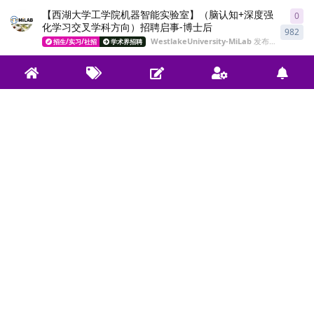
【西湖大学工学院机器智能实验室】（脑认知+深度强
0
0
re
化学习交叉学科方向）招聘启事-博士后
982
WestlakeUniversity-MiLab
发布于
2022年1
招生/实习/社招
学术界招聘
【西湖大学工学院机器智能实验室】招聘强化学习方向
0
0
re
科研助理
1.1千
WestlakeUniversity-MiLab
发布于
2022年1
招生/实习/社招
学术界招聘
【清华交叉信息研究院】许华哲组2023年博士招生及
0
0
re
研究助理招募 (强化学习， 机器人学， 计算机视觉方
1.7千
向)
实验室官方助手
发布于
2022年10月22日
招生/实习/社招
学术界招聘
西湖大学工学院机器智能实验室（脑认知+深度强化学
0
0
re
习交叉学科方向）招聘启事-博士后
880
WestlakeUniversity-MiLab
发布于
2022年1
招生/实习/社招
学术界招聘
【西湖大学】机器智能实验室招聘强化学习博士后/助
0
0
re
理研究员/科研助理
1.5千
WestlakeUniversity-MiLab
发布于
2022年7
招生/实习/社招
学术界招聘
RL Postdoc at CMU
0
0
re