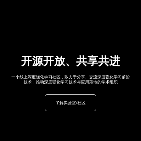
Tron1双足机器人+RL=
具身智能
开源开放、共享共进
Tron1 双足机器人支持使用 Python 进行全流程开发，支持
一个线上深度强化学习社区，致力于分享、交流深度强化学习前沿
Sim2Real 一键部署，官方称将更易于在真机进行算法验证。 同
技术，推动深度强化学习技术与应用落地的学术组织
时，TRON 1 配备了二次开发指南及代码示例，支持 Isaac、
Mujoco、Gazebo 等主流仿真平台。 外设接口方面，其可选多样化
的扩展配件，如雷达、机械臂、相机和双光云台等。
了解实验室/社区
训练模型、部署模型