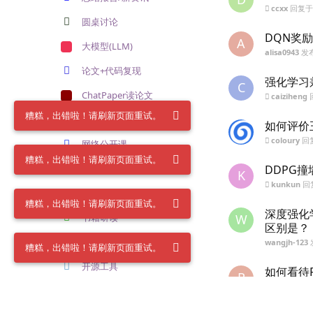
ccxx
回复
圆桌讨论
DQN奖
A
大模型(LLM)
alisa0943
发
论文+代码复现
强化学习
C
ChatPaper读论文
caiziheng
糟糕，出错啦！请刷新页面重试。
AI顶会/论文
如何评价
coloury
回
网络公开课
糟糕，出错啦！请刷新页面重试。
RL算法详解
DDPG撞
K
kunkun
回
RL研讨会
糟糕，出错啦！请刷新页面重试。
深度强化
书籍研读
W
区别是？
离线强化学习
wangjh-123
糟糕，出错啦！请刷新页面重试。
开源工具
如何看待R
R
来
开源FinRL
RLer
发布于