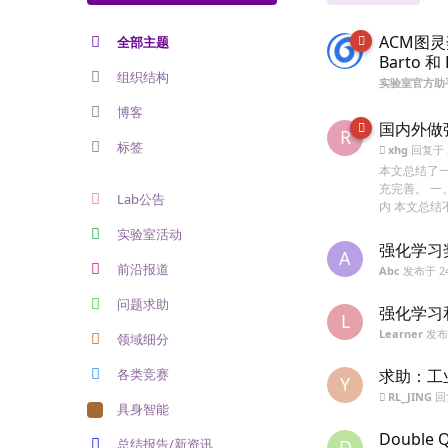
ACM图灵
全部主题
Barto 和 
组织结构
实验室官方助
博客
国内外做
R
标签
xhg
回复于
本文总结了
充完善。 一、学
Lab公告
内 本文总结
实验室活动
强化学习
A
前沿报道
Abc
发布于
2
问题求助
强化学习
L
Learner
发
领域细分
各类竞赛
求助：工
Y
RL_JING
回
具身智能
Double
总结报告/新资讯
D