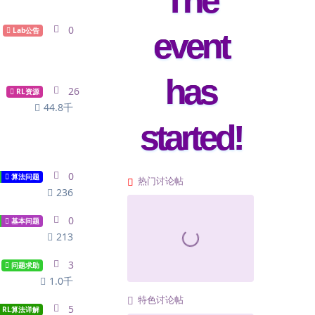
The
0
0
replies
Lab公告
event
has
26
26
replies
RL资源
44.8千
started!
0
0
replies
算法问题
热门讨论帖
236
0
0
replies
基本问题
213
3
3
replies
问题求助
1.0千
特色讨论帖
5
5
replies
RL算法详解