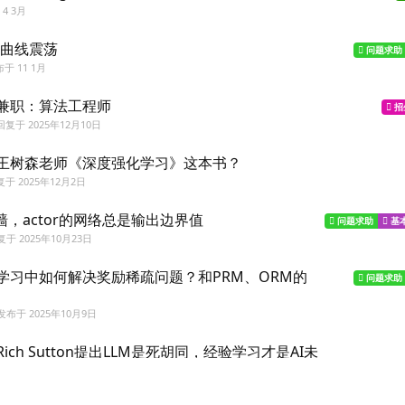
于
4 3月
励曲线震荡
问题求助
布于
11 1月
兼职：算法工程师
招
回复于
2025年12月10日
王树森老师《深度强化学习》这本书？
复于
2025年12月2日
墙，actor的网络总是输出边界值
问题求助
基
复于
2025年10月23日
学习中如何解决奖励稀疏问题？和PRM、ORM的
问题求助
发布于
2025年10月9日
ich Sutton提出LLM是死胡同，经验学习才是AI未
2025年10月9日