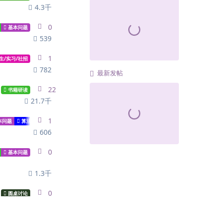
4.3千
0
0
replies
基本问题
539
1
1
reply
生/实习/社招
782
最新发帖
22
22
replies
书籍研读
21.7千
1
1
reply
本问题
算法问题
代码问题
606
0
0
replies
基本问题
1.3千
0
0
replies
圆桌讨论
531