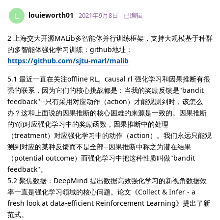
louieworth01
L
2021年9月8日
已编辑
2 上海交大开源MALib多智能体并行训练框架，支持大规模基于种群
的多智能体强化学习训练：github地址：
https://github.com/sjtu-marl/malib
5.1 最近一直在关注offline RL。causal rl 强化学习和因果推断有很
强的联系，因为它们的核心挑战都是：当我的奖励反馈是"bandit
feedback"--只有采用对应动作（action）才能观测到时，该怎么
办？这和上面说的因果推断的核心困难的来源是一致的。因果推断
的Y(i)对应强化学习中的奖励函数，因果推断中的处理
（treatment）对应强化学习中的动作（action）。我们永远只能观
测到对应的某种反馈而不是全部--因果推断中称之为潜在结果
（potential outcome）而强化学习中把这种性质叫做"bandit
feedback"。
5.2 聚焦数据：DeepMind 提出数据高效强化学习的新视角数据效
率一直是强化学习领域的核心问题。论文《Collect & Infer - a
fresh look at data-efficient Reinforcement Learning》提出了新
范式。