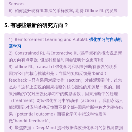
Sensors
6). 如何提升现有RL算法的采样效率, 期待 Offline RL 的发展
5. 有哪些最新的研究方向？
1). Reinforcement Learning and AutoML
强化学习与自动机
器学习
2). Constrained RL 与 Interactive RL (很早就有的概念说是新
的方向有点牵强, 但是我相信时间会证明什么更有用)
3). offline RL。causal rl 强化学习和因果推断有很强的联系，
因为它们的核心挑战都是：当我的奖励反馈是"bandit
feedback"--只有采用对应动作（action）才能观测到时，该怎
么办？这和上面说的因果推断的核心困难的来源是一致的。因
果推断的Y(i)对应强化学习中的奖励函数，因果推断中的处理
（treatment）对应强化学习中的动作（action）。我们永远只
能观测到对应的某种反馈而不是全部--因果推断中称之为潜在结
果（potential outcome）而强化学习中把这种性质叫
做"bandit feedback"。
4). 聚焦数据：DeepMind 提出数据高效强化学习的新视角数据