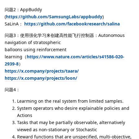
问题2：AppBuddy
(
https://github.com/SamsungLabs/appbuddy
)
SaLinA：
https://github.com/facebookresearch/salina
问题3：使用强化学习来创建高性能飞行控制器：Autonomous
navigation of stratospheric
balloons using reinforcement
learning（
https://www.nature.com/articles/s41586-020-
2939-8
）
https://x.company/projects/taara/
https://x.company/projects/loon/
问题4：
Learming on the real system from limited samples.
System operators who desire explainable policies and
Actions
Tasks that may be partially observable, alternatively
viewed as non-stationary or Stochastic
Reward functions that are unspecified, multi-objective,