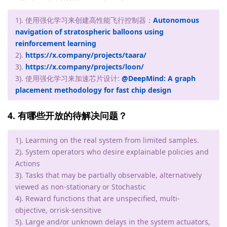
1). 使用强化学习来创建高性能飞行控制器：
Autonomous
navigation of stratospheric balloons using
reinforcement learning
2).
https://x.company/projects/taara/
3).
https://x.company/projects/loon/
3). 使用强化学习来加速芯片设计:
@DeepMind: A graph
placement methodology for fast chip design
4. 有哪些开放的待解决问题？
1). Learming on the real system from limited samples.
2). System operators who desire explainable policies and
Actions
3). Tasks that may be partially observable, alternatively
viewed as non-stationary or Stochastic
4). Reward functions that are unspecified, multi-
objective, orrisk-sensitive
5). Large and/or unknown delays in the system actuators,