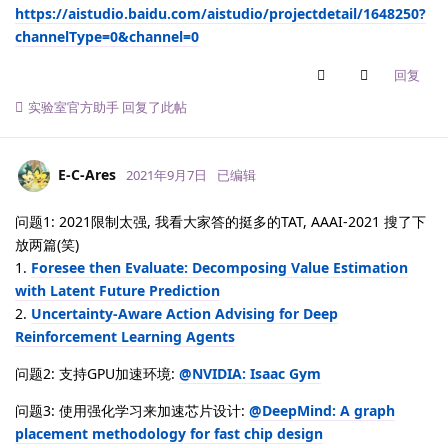
https://aistudio.baidu.com/aistudio/projectdetail/1648250?
channelType=0&channel=0
回复
实验室官方助手
回复了此帖
E-C-Ares
2021年9月7日
已编辑
问题1: 2021限制太强, 我看大家答的挺多的TAT, AAAI-2021 搜了下
放两篇(笑)
1.
Foresee then Evaluate: Decomposing Value Estimation
with Latent Future Prediction
2.
Uncertainty-Aware Action Advising for Deep
Reinforcement Learning Agents
问题2: 支持GPU加速环境:
@NVIDIA: Isaac Gym
问题3: 使用强化学习来加速芯片设计:
@DeepMind: A graph
placement methodology for fast chip design