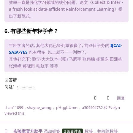
效率一直是强化学习领域的核心问题。论文《Collect & Infer -
a fresh look at data-efficient Reinforcement Learning》提
出了新范式。
6. 有哪些新年轻学者？
年轻学者的话, 其他大佬已经列举很多了, 前些日子办的
IJCAI-
SAIA-YES
也有很多: 以上就不一一列举了,
其他补充下: 魏宁(大大送本书呗) 马腾宇 张伟楠 杨耀东 田渊栋
张海峰 郝晓田 毛航宇 等等
回答请
问题1： ............
回复
an11099
，
shayne_wang
，
pHqghUme
，
a304404732
和
Evelyn
viewed this.
实验室官方助手
添加标签
标签
，并移除标签
圆桌讨论