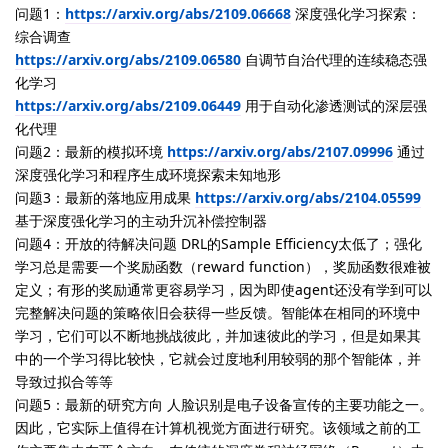
问题1：
https://arxiv.org/abs/2109.06668
深度强化学习探索：
综合调查
https://arxiv.org/abs/2109.06580
自调节自治代理的连续稳态强
化学习
https://arxiv.org/abs/2109.06449
用于自动化渗透测试的深层强
化代理
问题2：最新的模拟环境
https://arxiv.org/abs/2107.09996
通过
深度强化学习和程序生成环境探索未知地形
问题3：最新的落地应用成果
https://arxiv.org/abs/2104.05599
基于深度强化学习的主动升沉补偿控制器
问题4：开放的待解决问题 DRL的Sample Efficiency太低了；强化
学习总是需要一个奖励函数（reward function），奖励函数很难被
定义；有形的奖励通常更容易学习，因为即使agent还没有学到可以
完整解决问题的策略依旧会获得一些反馈。智能体在相同的环境中
学习，它们可以不断地挑战彼此，并加速彼此的学习，但是如果其
中的一个学习得比较快，它就会过度地利用较弱的那个智能体，并
导致过拟合等等
问题5：最新的研究方向 人脸识别是电子设备宣传的主要功能之一。
因此，它实际上值得在计算机视觉方面进行研究。该领域之前的工