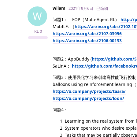
wilam
2021年9月6日
已编辑
W
问题1：：FOP（Multi-Agent RL）
http://
MobILE: （
https://arxiv.org/abs/2102.1
RL
0
https://arxiv.org/abs/2107.03996
https://arxiv.org/abs/2106.00133
问题2：AppBuddy (
https://github.com
SaLinA：
https://github.com/facebookre
问题3：使用强化学习来创建高性能飞行控制器：Autono
balloons using reinforcement learning（
https://x.company/projects/taara/
https://x.company/projects/loon/
问题4：
Learming on the real system from 
System operators who desire explai
Tasks that may be partially observa