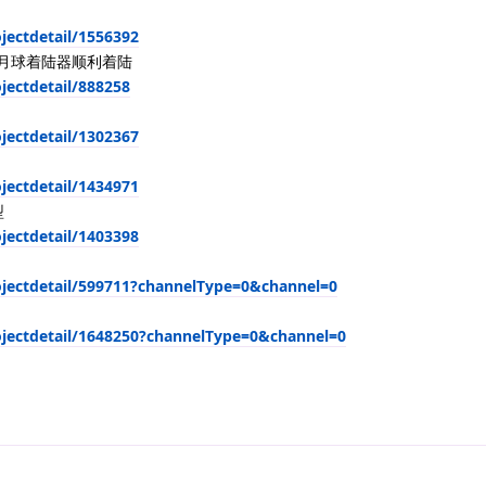
ojectdetail/1556392
让月球着陆器顺利着陆
jectdetail/888258
ojectdetail/1302367
ojectdetail/1434971
型
ojectdetail/1403398
rojectdetail/599711?channelType=0&channel=0
rojectdetail/1648250?channelType=0&channel=0