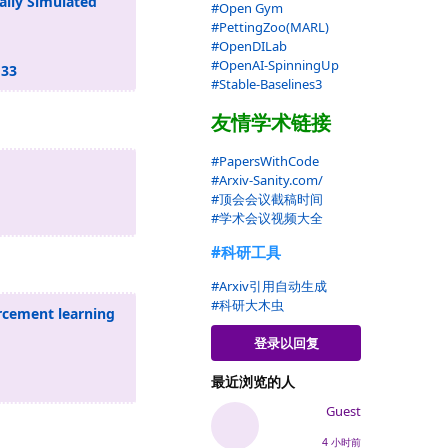
cally Simulated
#Open Gym
#PettingZoo(MARL)
#OpenDILab
#OpenAI-SpinningUp
133
#Stable-Baselines3
友情学术链接
#PapersWithCode
#Arxiv-Sanity.com/
#顶会会议截稿时间
#学术会议视频大全
#科研工具
#Arxiv引用自动生成
#科研大木虫
rcement learning
登录以回复
最近浏览的人
Guest
4 小时前