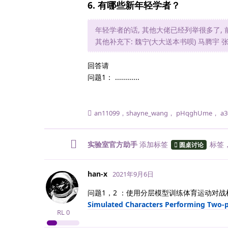
6. 有哪些新年轻学者？
年轻学者的话, 其他大佬已经列举很多了,
其他补充下: 魏宁(大大送本书呗) 马腾宇 
回答请
问题1： ............
an11099
，
shayne_wang
，
pHqghUme
，
a3
实验室官方助手
添加标签
标签
圆桌讨论
han-x
2021年9月6日
问题1，2 ：使用分层模型训练体育运动对
Simulated Characters Performing Two-p
RL
0