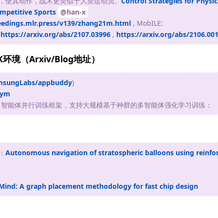
器人，使其动作，战术更类似于人类运动员。
Control Strategies for Physi
mpetitive Sports
@han-x
eedings.mlr.press/v139/zhang21m.html
, MobILE:
,
https://arxiv.org/abs/2107.03996
,
https://arxiv.org/abs/2106.00
环境（Arxiv/Blog地址）
amsungLabs/appbuddy
)
Gym
多智能体并行训练框架，支持大规模基于种群的多智能体强化学习训练：
：
Autonomous navigation of stratospheric balloons using reinfo
ind: A graph placement methodology for fast chip design