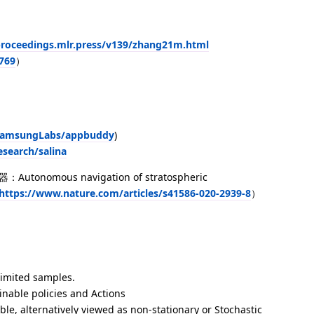
proceedings.mlr.press/v139/zhang21m.html
0769
）
/SamsungLabs/appbuddy
)
search/salina
mous navigation of stratospheric
https://www.nature.com/articles/s41586-020-2939-8
）
limited samples.
nable policies and Actions
ble, alternatively viewed as non-stationary or Stochastic