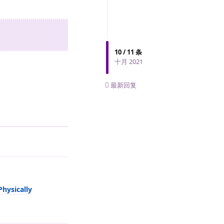
10
/
11
条
十月 2021
0
条未读
最新回复
回复
Physically
回复