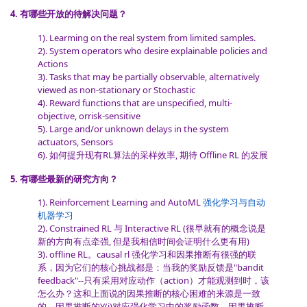
4. 有哪些开放的待解决问题？
1). Learming on the real system from limited samples.
2). System operators who desire explainable policies and
Actions
3). Tasks that may be partially observable, alternatively
viewed as non-stationary or Stochastic
4). Reward functions that are unspecified, multi-
objective, orrisk-sensitive
5). Large and/or unknown delays in the system
actuators, Sensors
6). 如何提升现有RL算法的采样效率, 期待 Offline RL 的发展
5. 有哪些最新的研究方向？
1). Reinforcement Learning and AutoML
强化学习与自动
机器学习
2). Constrained RL 与 Interactive RL (很早就有的概念说是
新的方向有点牵强, 但是我相信时间会证明什么更有用)
3). offline RL。causal rl 强化学习和因果推断有很强的联
系，因为它们的核心挑战都是：当我的奖励反馈是"bandit
feedback"--只有采用对应动作（action）才能观测到时，该
怎么办？这和上面说的因果推断的核心困难的来源是一致
的。因果推断的Y(i)对应强化学习中的奖励函数，因果推断