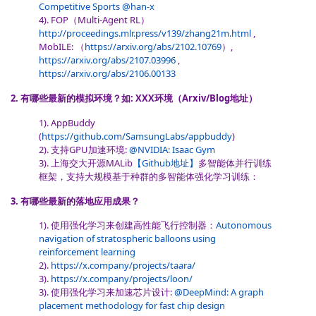
Competitive Sports
@han-x
4). FOP（Multi-Agent RL）
http://proceedings.mlr.press/v139/zhang21m.html
,
MobILE: （
https://arxiv.org/abs/2102.10769
）,
https://arxiv.org/abs/2107.03996
,
https://arxiv.org/abs/2106.00133
2. 有哪些最新的模拟环境？如: XXX环境（Arxiv/Blog地址）
1). AppBuddy
(
https://github.com/SamsungLabs/appbuddy
)
2). 支持GPU加速环境:
@NVIDIA: Isaac Gym
3). 上海交大开源MALib
【Github地址】
多智能体并行训练
框架，支持大规模基于种群的多智能体强化学习训练：
3. 有哪些最新的落地应用成果？
1). 使用强化学习来创建高性能飞行控制器：
Autonomous
navigation of stratospheric balloons using
reinforcement learning
2).
https://x.company/projects/taara/
3).
https://x.company/projects/loon/
3). 使用强化学习来加速芯片设计:
@DeepMind: A graph
placement methodology for fast chip design