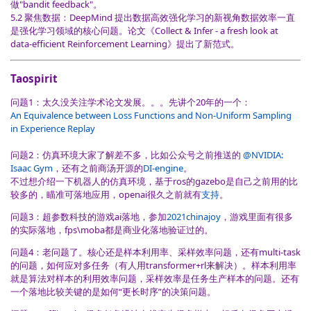
做"bandit feedback"。
5.2 聚焦数据：DeepMind 提出数据高效强化学习的新视角数据效率一直
是强化学习领域的核心问题。论文《Collect & Infer - a fresh look at
data-efficient Reinforcement Learning》提出了新范式。
Taospirit
问题1：太久没关注学术论文发展。。。先讲个20年的一个：
An Equivalence between Loss Functions and Non-Uniform Sampling
in Experience Replay
问题2：仿真环境大家了解差不多，比如公众号之前推送的
@NVIDIA:
Isaac Gym
，还有之前商汤开源的
DI-engine
。
不过想介绍一下机器人的仿真环境，基于ros的gazebo是自己之前用的比
较多的，瞄准可落地应用，openai很久之前就有
支持
。
问题3：超参数科技的游戏ai落地，参加
2021chinajoy
，游戏里面有很多
的实际落地，fps\moba都是商业化落地验证过的。
问题4：老问题了。核心还是样本利用率、采样效率问题，还有multi-task
的问题，如何应对多任务（有人用transformer+rl来解决）。样本利用率
就是算法对样本的利用效率问题，采样效率是任务生产样本的问题。还有
一个落地比较关键的是如何“更长时序”的决策问题。