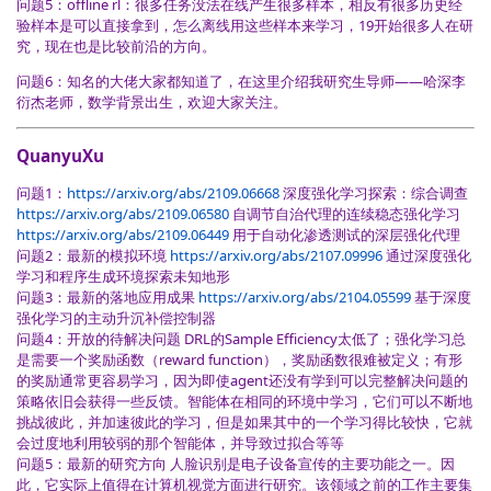
问题5：offline rl：很多任务没法在线产生很多样本，相反有很多历史经
验样本是可以直接拿到，怎么离线用这些样本来学习，19开始很多人在研
究，现在也是比较前沿的方向。
问题6：知名的大佬大家都知道了，在这里介绍我研究生导师——哈深李
衍杰老师，数学背景出生，欢迎大家关注。
QuanyuXu
问题1：
https://arxiv.org/abs/2109.06668
深度强化学习探索：综合调查
https://arxiv.org/abs/2109.06580
自调节自治代理的连续稳态强化学习
https://arxiv.org/abs/2109.06449
用于自动化渗透测试的深层强化代理
问题2：最新的模拟环境
https://arxiv.org/abs/2107.09996
通过深度强化
学习和程序生成环境探索未知地形
问题3：最新的落地应用成果
https://arxiv.org/abs/2104.05599
基于深度
强化学习的主动升沉补偿控制器
问题4：开放的待解决问题 DRL的Sample Efficiency太低了；强化学习总
是需要一个奖励函数（reward function），奖励函数很难被定义；有形
的奖励通常更容易学习，因为即使agent还没有学到可以完整解决问题的
策略依旧会获得一些反馈。智能体在相同的环境中学习，它们可以不断地
挑战彼此，并加速彼此的学习，但是如果其中的一个学习得比较快，它就
会过度地利用较弱的那个智能体，并导致过拟合等等
问题5：最新的研究方向 人脸识别是电子设备宣传的主要功能之一。因
此，它实际上值得在计算机视觉方面进行研究。该领域之前的工作主要集