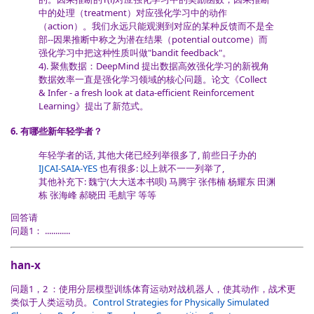
中的处理（treatment）对应强化学习中的动作
（action）。我们永远只能观测到对应的某种反馈而不是全
部--因果推断中称之为潜在结果（potential outcome）而
强化学习中把这种性质叫做"bandit feedback"。
4). 聚焦数据：DeepMind 提出数据高效强化学习的新视角
数据效率一直是强化学习领域的核心问题。论文《Collect
& Infer - a fresh look at data-efficient Reinforcement
Learning》提出了新范式。
6. 有哪些新年轻学者？
年轻学者的话, 其他大佬已经列举很多了, 前些日子办的
IJCAI-SAIA-YES
也有很多: 以上就不一一列举了,
其他补充下: 魏宁(大大送本书呗) 马腾宇 张伟楠 杨耀东 田渊
栋 张海峰 郝晓田 毛航宇 等等
回答请
问题1： ............
han-x
问题1，2 ：使用分层模型训练体育运动对战机器人，使其动作，战术更
类似于人类运动员。
Control Strategies for Physically Simulated