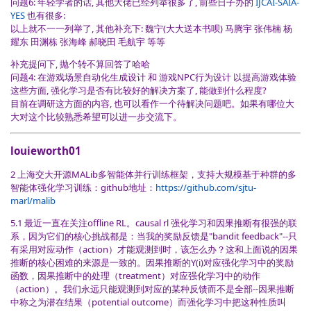
问题6: 年轻学者的话, 其他大佬已经列举很多了, 前些日子办的
IJCAI-SAIA-
YES
也有很多:
以上就不一一列举了, 其他补充下: 魏宁(大大送本书呗) 马腾宇 张伟楠 杨
耀东 田渊栋 张海峰 郝晓田 毛航宇 等等
补充提问下, 抛个转不算回答了哈哈
问题4: 在游戏场景自动化生成设计 和 游戏NPC行为设计 以提高游戏体验
这些方面, 强化学习是否有比较好的解决方案了, 能做到什么程度?
目前在调研这方面的内容, 也可以看作一个待解决问题吧。如果有哪位大
大对这个比较熟悉希望可以进一步交流下。
louieworth01
2 上海交大开源MALib多智能体并行训练框架，支持大规模基于种群的多
智能体强化学习训练：github地址：
https://github.com/sjtu-
marl/malib
5.1 最近一直在关注offline RL。causal rl 强化学习和因果推断有很强的联
系，因为它们的核心挑战都是：当我的奖励反馈是"bandit feedback"--只
有采用对应动作（action）才能观测到时，该怎么办？这和上面说的因果
推断的核心困难的来源是一致的。因果推断的Y(i)对应强化学习中的奖励
函数，因果推断中的处理（treatment）对应强化学习中的动作
（action）。我们永远只能观测到对应的某种反馈而不是全部--因果推断
中称之为潜在结果（potential outcome）而强化学习中把这种性质叫