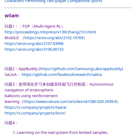
Characters Performing Two-player Competitive Sports
wilam
问题1：：FOP（Multi-Agent RL）
http://proceedings.mlr.press/v139/zhang21m.html
MobILE: （
https://arxiv.org/abs/2102.10769
）
https://arxiv.org/abs/2107.03996
https://arxiv.org/abs/2106.00133
问题2：AppBuddy (
https://github.com/SamsungLabs/appbuddy
)
SaLinA：
https://github.com/facebookresearch/salina
问题3：使用强化学习来创建高性能飞行控制器：Autonomous
navigation of stratospheric
balloons using reinforcement
learning（
https://www.nature.com/articles/s41586-020-2939-8
）
https://x.company/projects/taara/
https://x.company/projects/loon/
问题4：
Learming on the real system from limited samples.