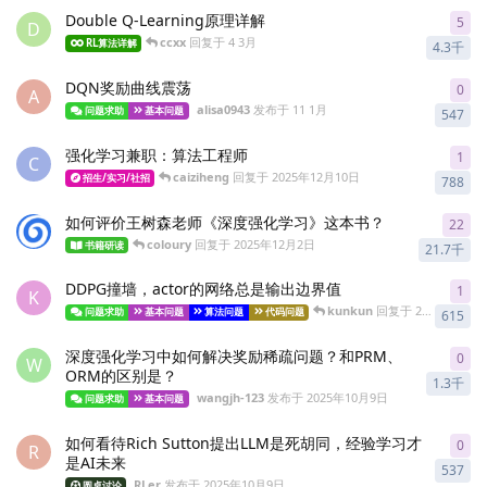
Double Q-Learning原理详解
5
5
re
D
ccxx
回复于
4 3月
RL算法详解
4.3千
DQN奖励曲线震荡
0
0
re
A
alisa0943
发布于
11 1月
问题求助
基本问题
547
强化学习兼职：算法工程师
1
1
re
C
caiziheng
回复于
2025年12月10日
招生/实习/社招
788
如何评价王树森老师《深度强化学习》这本书？
22
22
r
coloury
回复于
2025年12月2日
书籍研读
21.7千
DDPG撞墙，actor的网络总是输出边界值
1
1
re
K
kunkun
回复于
2025年10月23日
问题求助
基本问题
算法问题
代码问题
615
深度强化学习中如何解决奖励稀疏问题？和PRM、
0
0
re
W
ORM的区别是？
1.3千
wangjh-123
发布于
2025年10月9日
问题求助
基本问题
如何看待Rich Sutton提出LLM是死胡同，经验学习才
0
0
re
R
是AI未来
537
RLer
发布于
2025年10月9日
圆桌讨论