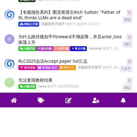
【专题报告系列】图灵奖得主Rich Sutton: "Father of
0
0
re
RL thinks LLMs are a dead end"
458
实验室官方助手
发布于
2025年10月1日
网络公开课
为什么路径规划平均reward不增反降，并且actor_loss
0
0
re
H
振荡上升
581
hahaha
发布于
2025年8月18日
问题求助
基本问题
环境问题
算法问题
RLC2025会议Accept paper list汇总
0
0
re
实验室官方助手
发布于
2025年8月5日
前沿报道
AI顶会/论文
历年论文
1.8千
无法复现教程结果
0
0
re
T
twlw
发布于
2025年8月4日
问题求助
662
随机种子的设置？
1
1
re
T
Mr-PatrickStar
回复于
2025年8月4日
问题求助
794
音源分离
1
1
re
S
Yunling
回复于
2025年7月19日
问题求助
算法问题
732
DQN路径规划求助