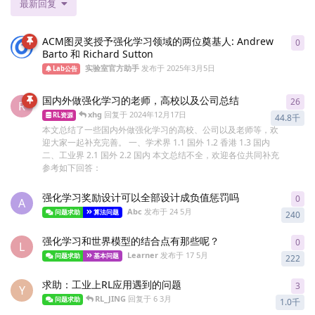
最新回复
ACM图灵奖授予强化学习领域的两位奠基人: Andrew
0
0
re
Barto 和 Richard Sutton
实验室官方助手
发布于
2025年3月5日
Lab公告
国内外做强化学习的老师，高校以及公司总结
26
26
r
R
xhg
回复于
2024年12月17日
RL资源
44.8千
本文总结了一些国内外做强化学习的高校、公司以及老师等，欢
迎大家一起补充完善。 一、学术界 1.1 国外 1.2 香港 1.3 国内
二、工业界 2.1 国外 2.2 国内 本文总结不全，欢迎各位共同补充
参考如下回答：
强化学习奖励设计可以全部设计成负值惩罚吗
0
0
re
A
Abc
发布于
24 5月
问题求助
算法问题
240
强化学习和世界模型的结合点有那些呢？
0
0
re
L
Learner
发布于
17 5月
问题求助
基本问题
222
求助：工业上RL应用遇到的问题
3
3
re
Y
RL_JING
回复于
6 3月
问题求助
1.0千