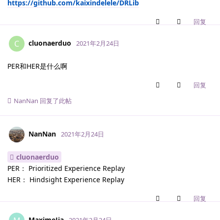
https://github.com/kaixindelele/DRLib
回复
cluonaerduo
C
2021年2月24日
PER和HER是什么啊
回复
NanNan
回复了此帖
NanNan
2021年2月24日
cluonaerduo
PER： Prioritized Experience Replay
HER： Hindsight Experience Replay
回复
MaximeJia
2021年2月24日