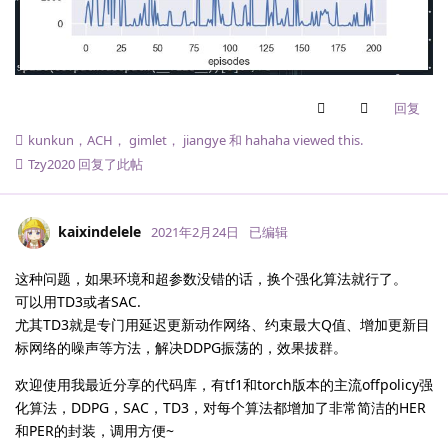
回复
kunkun
，
ACH
，
gimlet
，
jiangye
和
hahaha
viewed this.
Tzy2020
回复了此帖
kaixindelele
2021年2月24日
已编辑
这种问题，如果环境和超参数没错的话，换个强化算法就行了。
可以用TD3或者SAC.
尤其TD3就是专门用延迟更新动作网络、约束最大Q值、增加更新目
标网络的噪声等方法，解决DDPG振荡的，效果拔群。
欢迎使用我最近分享的代码库，有tf1和torch版本的主流offpolicy强
化算法，DDPG，SAC，TD3，对每个算法都增加了非常简洁的HER
和PER的封装，调用方便~