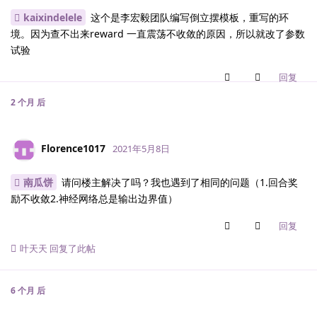
kaixindelele
这个是李宏毅团队编写倒立摆模板，重写的环
境。因为查不出来reward 一直震荡不收敛的原因，所以就改了参数
试验
回复
2 个月
后
Florence1017
2021年5月8日
南瓜饼
请问楼主解决了吗？我也遇到了相同的问题（1.回合奖
励不收敛2.神经网络总是输出边界值）
回复
叶天天
回复了此帖
6 个月
后