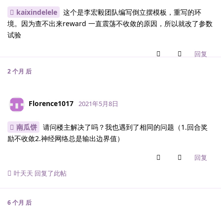
kaixindelele
这个是李宏毅团队编写倒立摆模板，重写的环
境。因为查不出来reward 一直震荡不收敛的原因，所以就改了参数
试验
回复
2 个月
后
Florence1017
2021年5月8日
南瓜饼
请问楼主解决了吗？我也遇到了相同的问题（1.回合奖
励不收敛2.神经网络总是输出边界值）
回复
叶天天
回复了此帖
6 个月
后