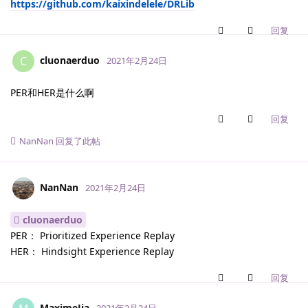
https://github.com/kaixindelele/DRLib
回复
cluonaerduo
C
2021年2月24日
PER和HER是什么啊
回复
NanNan
回复了此帖
NanNan
2021年2月24日
cluonaerduo
PER： Prioritized Experience Replay
HER： Hindsight Experience Replay
回复
MaximeJia
2021年2月24日