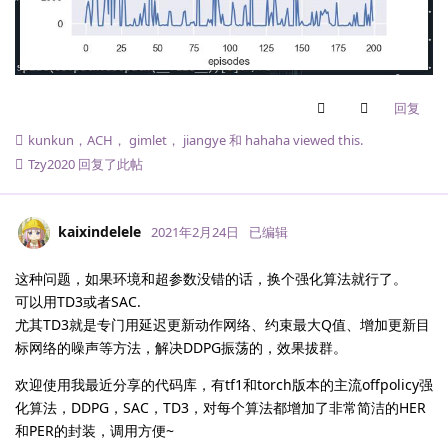
回复
kunkun
，
ACH
，
gimlet
，
jiangye
和
hahaha
viewed this.
Tzy2020
回复了此帖
kaixindelele
2021年2月24日
已编辑
这种问题，如果环境和超参数没错的话，换个强化算法就行了。
可以用TD3或者SAC.
尤其TD3就是专门用延迟更新动作网络、约束最大Q值、增加更新目
标网络的噪声等方法，解决DDPG振荡的，效果拔群。
欢迎使用我最近分享的代码库，有tf1和torch版本的主流offpolicy强
化算法，DDPG，SAC，TD3，对每个算法都增加了非常简洁的HER
和PER的封装，调用方便~