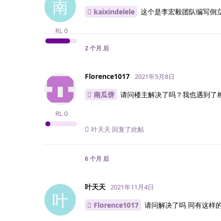
南
kaixindelele
这个是李宏毅团队编写倒立
RL
0
2 个月
后
Florence1017
2021年5月8日
南瓜饼
请问楼主解决了吗？我也遇到了相
RL
0
叶天天
回复了此帖
6 个月
后
叶天天
2021年11月4日
叶
Florence1017
请问解决了吗 同有这样