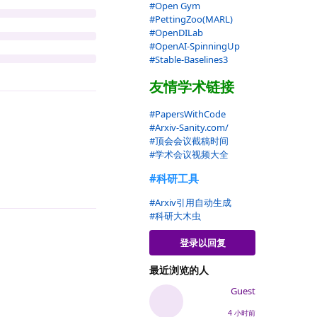
#Open Gym
#PettingZoo(MARL)
#OpenDILab
#OpenAI-SpinningUp
#Stable-Baselines3
友情学术链接
#PapersWithCode
#Arxiv-Sanity.com/
#顶会会议截稿时间
#学术会议视频大全
回复
#科研工具
#Arxiv引用自动生成
#科研大木虫
登录以回复
最近浏览的人
Guest
回复
4 小时前