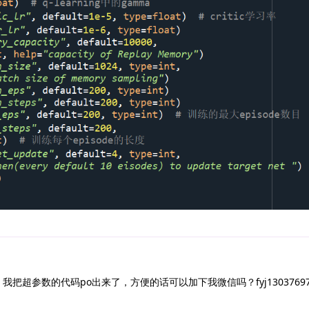
把超参数的代码po出来了，方便的话可以加下我微信吗？fyj13037697