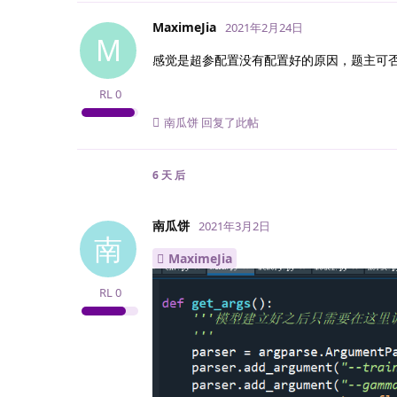
MaximeJia
2021年2月24日
M
感觉是超参配置没有配置好的原因，题主可否
RL
0
南瓜饼
回复了此帖
6 天
后
南瓜饼
2021年3月2日
南
MaximeJia
RL
0