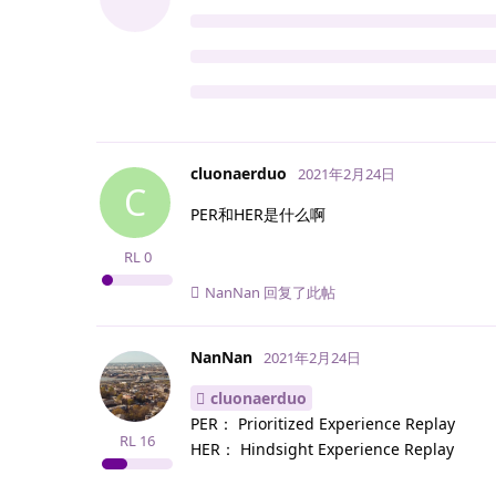
cluonaerduo
2021年2月24日
C
PER和HER是什么啊
RL
0
NanNan
回复了此帖
NanNan
2021年2月24日
cluonaerduo
PER： Prioritized Experience Replay
RL
16
HER： Hindsight Experience Replay