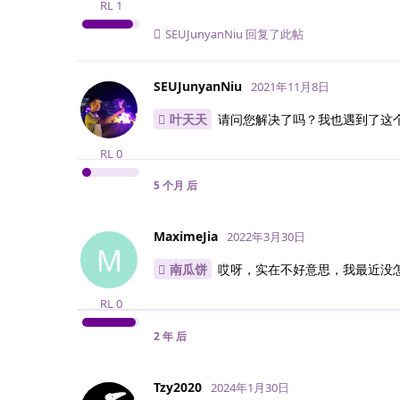
RL
1
SEUJunyanNiu
回复了此帖
SEUJunyanNiu
2021年11月8日
叶天天
请问您解决了吗？我也遇到了这
RL
0
5 个月
后
MaximeJia
2022年3月30日
M
南瓜饼
哎呀，实在不好意思，我最近没
RL
0
2 年
后
Tzy2020
2024年1月30日