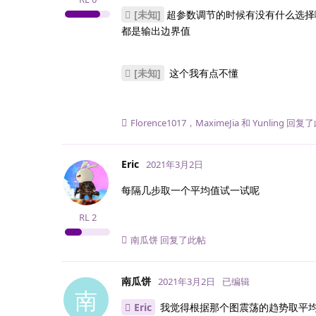
[未知]
超参数调节的时候有没有什么选择
都是输出边界值
[未知]
这个我有点不懂
Florence1017
，
MaximeJia
和
Yunling
回复了
Eric
2021年3月2日
每隔几步取一个平均值试一试呢
RL
2
南瓜饼
回复了此帖
南瓜饼
2021年3月2日
已编辑
南
Eric
我觉得根据那个图震荡的趋势取平