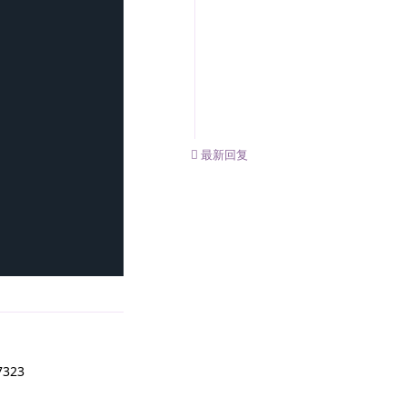
0
条未读
最新回复
回复
323