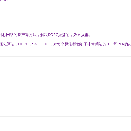
目标网络的噪声等方法，解决DDPG振荡的，效果拔群。
icy强化算法，DDPG，SAC，TD3，对每个算法都增加了非常简洁的HER和PER