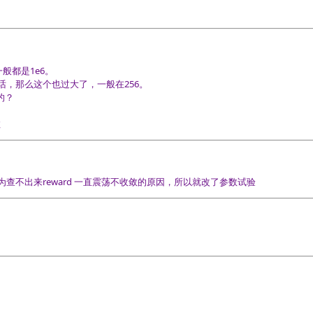
一般都是1e6。
的话，那么这个也过大了，一般在256。
的？
数
不出来reward 一直震荡不收敛的原因，所以就改了参数试验