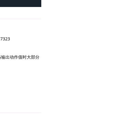
回复
323
络输出动作值时大部分
回复