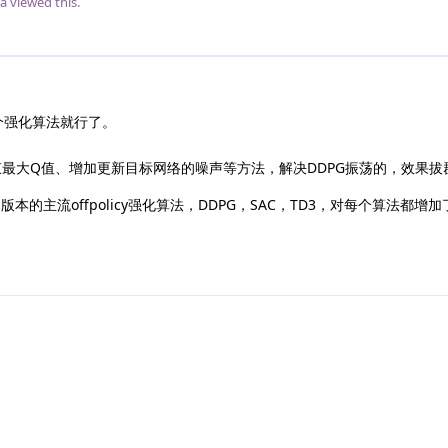
a
viewed this.
个强化算法就行了。
束最大Q值、增加更新目标网络的噪声等方法，解决DDPG振荡的，效果拔
版本的主流offpolicy强化算法，DDPG，SAC，TD3，对每个算法都增