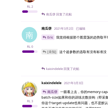
RL
2
南瓜饼
回复了此帖
南瓜饼
2021年3月2日
已编辑
南
Eric
我觉得根据那个图震荡的趋势取平
RL
0
[未知]
这个超参数的选取有没有标准没
kaixindelele
回复了此帖
kaixindelele
2021年3月3日
南瓜饼
一眼看上去，你的memory-ca
batch-size如果和你的训练次数挂钩（
RL
3
你这个target-update也有问题，也不