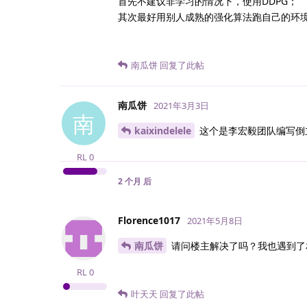
首先不建议非学习的情况下，使用DDPG；
其次最好用别人成熟的强化算法跑自己的环
南瓜饼
回复了此帖
南瓜饼
2021年3月3日
南
kaixindelele
这个是李宏毅团队编写倒立
RL
0
2 个月
后
Florence1017
2021年5月8日
南瓜饼
请问楼主解决了吗？我也遇到了相
RL
0
叶天天
回复了此帖