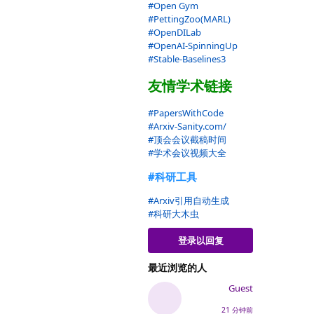
#Open Gym
#PettingZoo(MARL)
#OpenDILab
#OpenAI-SpinningUp
#Stable-Baselines3
友情学术链接
#PapersWithCode
#Arxiv-Sanity.com/
#顶会会议截稿时间
#学术会议视频大全
#科研工具
#Arxiv引用自动生成
#科研大木虫
登录以回复
最近浏览的人
Guest
回复
21 分钟前