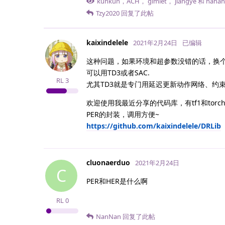
kunkun
，
ACH
，
gimlet
，
jiangye
和
hahah
Tzy2020
回复了此帖
kaixindelele
2021年2月24日
已编辑
这种问题，如果环境和超参数没错的话，换
可以用TD3或者SAC.
RL
3
尤其TD3就是专门用延迟更新动作网络、约
欢迎使用我最近分享的代码库，有tf1和torch
PER的封装，调用方便~
https://github.com/kaixindelele/DRLib
cluonaerduo
2021年2月24日
C
PER和HER是什么啊
RL
0
NanNan
回复了此帖