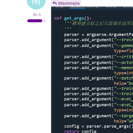
MaximeJia
RL
0