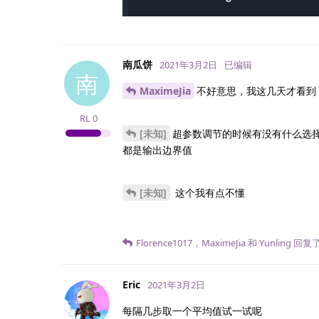
南瓜饼
2021年3月2日
已编辑
南
MaximeJia
不好意思，我这几天才看到，我
RL
0
[未知]
超参数调节的时候有没有什么选
都是输出边界值
[未知]
这个我有点不懂
Florence1017
，
MaximeJia
和
Yunling
回复
Eric
2021年3月2日
每隔几步取一个平均值试一试呢