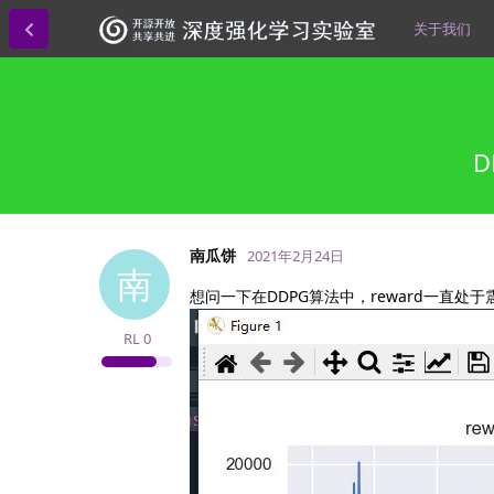
关于我们
D
南瓜饼
2021年2月24日
南
想问一下在DDPG算法中，reward一直处
RL
0